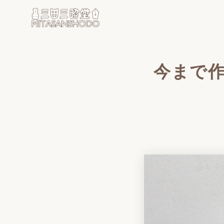
コ
ン
テ
ン
ツ
今まで
へ
移
動